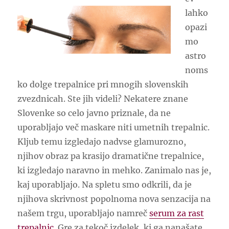
lahko
opazi
mo
astro
noms
ko dolge trepalnice pri mnogih slovenskih
zvezdnicah. Ste jih videli? Nekatere znane
Slovenke so celo javno priznale, da ne
uporabljajo več maskare niti umetnih trepalnic.
Kljub temu izgledajo nadvse glamurozno,
njihov obraz pa krasijo dramatične trepalnice,
ki izgledajo naravno in mehko. Zanimalo nas je,
kaj uporabljajo. Na spletu smo odkrili, da je
njihova skrivnost popolnoma nova senzacija na
našem trgu, uporabljajo namreč
serum za rast
trepalnic
. Gre za tekoč izdelek, ki ga nanašate