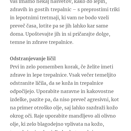
vas imamo nekaj nasvetov, kako do lepih,
zdravih in gostih trepalnic – s preprostimi triki
in lepotnimi tretmaji, ki vam ne bodo vzeli
preveč časa, lotite pa se jih lahko kar same
doma. Upoštevajte jih in si pričarajte dolge,
temne in zdrave trepalnice.
Odstranjevanje ličil
Prvi in zelo pomemben korak, če želite imeti
zdrave in lepe trepalnice. Vsak večer temeljito
odstranite ličila, da se koža in trepalnice
odpočijejo. Uporabite naravne in kakovostne
izdelke, pazite pa, da niso preveč agresivni, kot
na primer otroško olje, saj lahko razdraži kožo
okrog oči. Raje uporabite mandljevo ali olivno
olje, ki zelo blagodejno vplivata na kožo,