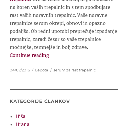
na koren vaših trepalnic in s tem spodbujate
rast vaših naravnih trepalnic. Vaše naravne
trepalnice serum okrepi, obnovi in opazno
podaljša. Ob redni uporabi preprečuje izpadanje
trepalnic, zaradi česar so vaše trepalnice
močnejše, temnejše in bolj zdrave.
“Tudi zvezdnice prisegajo na serum
Continue reading
Posted
Categories
Tags
04/07/2016
Lepota
serum za rast trepalnic
on
KATEGORIJE ČLANKOV
Hiša
Hrana