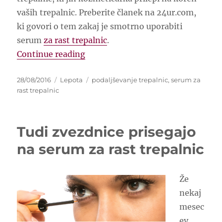
vaših trepalnic. Preberite članek na 24ur.com,
ki govori o tem zakaj je smotrno uporabiti
serum
za rast trepalnic
.
“Ali je serum za rast trepalnic cen
Continue reading
Posted
Categories
Tags
28/08/2016
Lepota
podaljševanje trepalnic
,
serum za
on
rast trepalnic
Tudi zvezdnice prisegajo
na serum za rast trepalnic
Že
nekaj
mesec
ev