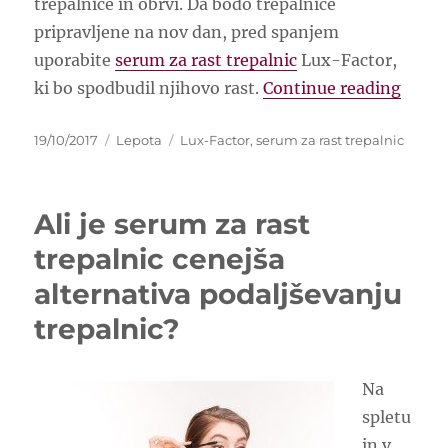
trepalnice in obrvi. Da bodo trepalnice
pripravljene na nov dan, pred spanjem
uporabite
serum za rast trepalnic
Lux-Factor,
“Seru
ki bo spodbudil njihovo rast.
Continue reading
Posted
Categories
Tags
19/10/2017
Lepota
Lux-Factor
,
serum za rast trepalnic
on
Ali je serum za rast
trepalnic cenejša
alternativa podaljševanju
trepalnic?
Na
spletu
in v