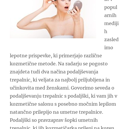
popul
arnih
mediji
h
zasled
imo
lepotne prispevke, ki primerjajo različne
kozmetične metode. Na radarju se pogosto
znajdeta tudi dva načina podaljševanja
trepalnic, ki veljata za najbolj priljubljena in
učinkovita med ženskami. Govorimo seveda o
podaljševanju trepalnic s podaljški, ki vam jih v
kozmetične salonu s posebno močnim lepilom
natančno prilepijo na umetne trepalnice.
Podaljški so pravzaprav šopki umetnih
trepalnic, ki jih kozmetičarka prilepi na koren