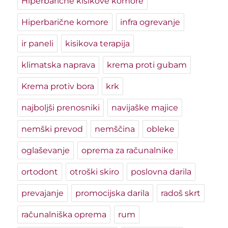
Hiperbarične kisikove komore
Hiperbarične komore
infra ogrevanje
ir paneli
kisikova terapija
klimatska naprava
krema proti gubam
Krema protiv bora
krk
najboljši prenosniki
navijaške majice
nemški prevod
nemščina
obleke
oglaševanje
oprema za računalnike
ortodont
otroški skiro
poslovna darila
prevajanje
promocijska darila
radoš skrt
računalniška oprema
rum