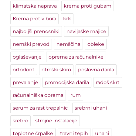
klimatska naprava
krema proti gubam
Krema protiv bora
krk
najboljši prenosniki
navijaške majice
nemški prevod
nemščina
obleke
oglaševanje
oprema za računalnike
ortodont
otroški skiro
poslovna darila
prevajanje
promocijska darila
radoš skrt
računalniška oprema
rum
serum za rast trepalnic
srebrni uhani
srebro
strojne inštalacije
toplotne črpalke
travni tepih
uhani