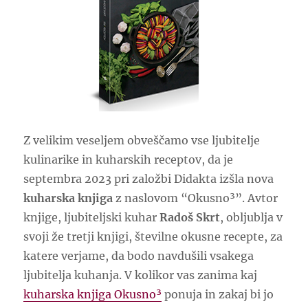
Z velikim veseljem obveščamo vse ljubitelje
kulinarike in kuharskih receptov, da je
septembra 2023 pri založbi Didakta izšla nova
kuharska knjiga
z naslovom “Okusno³”. Avtor
knjige, ljubiteljski kuhar
Radoš Skrt
, obljublja v
svoji že tretji knjigi, številne okusne recepte, za
katere verjame, da bodo navdušili vsakega
ljubitelja kuhanja. V kolikor vas zanima kaj
kuharska knjiga Okusno³
ponuja in zakaj bi jo