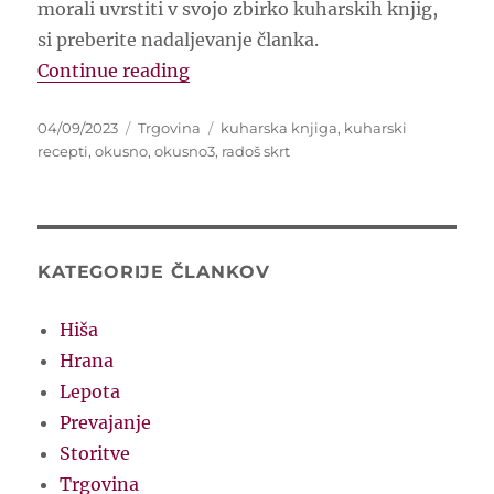
morali uvrstiti v svojo zbirko kuharskih knjig,
si preberite nadaljevanje članka.
“Nova kuharska knjiga Okusno³”
Continue reading
Posted
Categories
Tags
04/09/2023
Trgovina
kuharska knjiga
,
kuharski
on
recepti
,
okusno
,
okusno3
,
radoš skrt
KATEGORIJE ČLANKOV
Hiša
Hrana
Lepota
Prevajanje
Storitve
Trgovina