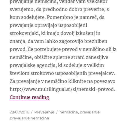
prevajanje nemščina, vendar vam vsekakor
svetujemo, da predhodno dobro preverite, s
kom sodelujete. Pomembno je namreč, da
prevajanje opravljajo usposobljeni
strokovnjaki, ki imajo dovolj izkušenj in
znanja, da vam lahko zagotovijo brezhiben
prevod. Če potrebujete prevod v nemščino ali iz
nemščine, obiščite spletne strani zanesljive
prevajalske agencija, ki sodeluje z velikim
številom strokovno usposobljenih prevejalcev.
Za prevajanje v nemščino kliknite na povezavo
http://www.multilingual.si/sl/nemski-prevod.
“Vas zanima ugodno prevajanje n
Continue reading
Posted
Categories
Tags
28/07/2016
Prevajanje
nemščina
,
prevajanje
,
on
prevajanje nemščina