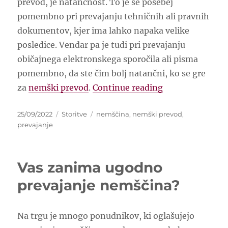
prevod, je natančnost. To je še posebej
pomembno pri prevajanju tehničnih ali pravnih
dokumentov, kjer ima lahko napaka velike
posledice. Vendar pa je tudi pri prevajanju
običajnega elektronskega sporočila ali pisma
pomembno, da ste čim bolj natančni, ko se gre
“Nemški prevod 
za
nemški prevod
.
Continue reading
Posted
Categories
Tags
25/09/2022
Storitve
nemščina
,
nemški prevod
,
on
prevajanje
Vas zanima ugodno
prevajanje nemščina?
Na trgu je mnogo ponudnikov, ki oglašujejo