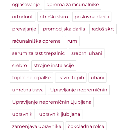
oglaševanje
oprema za računalnike
ortodont
otroški skiro
poslovna darila
prevajanje
promocijska darila
radoš skrt
računalniška oprema
rum
serum za rast trepalnic
srebrni uhani
srebro
strojne inštalacije
toplotne črpalke
travni tepih
uhani
umetna trava
Upravljanje nepremičnin
Upravljanje nepremičnin Ljubljana
upravnik
upravnik ljubljana
zamenjava upravnika
čokoladna rolca