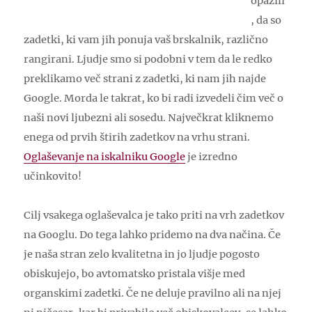
opazili
, da so
zadetki, ki vam jih ponuja vaš brskalnik, različno
rangirani. Ljudje smo si podobni v tem da le redko
preklikamo več strani z zadetki, ki nam jih najde
Google. Morda le takrat, ko bi radi izvedeli čim več o
naši novi ljubezni ali sosedu. Največkrat kliknemo
enega od prvih štirih zadetkov na vrhu strani.
Oglaševanje na iskalniku Google
je izredno
učinkovito!
Cilj vsakega oglaševalca je tako priti na vrh zadetkov
na Googlu. Do tega lahko pridemo na dva načina. Če
je naša stran zelo kvalitetna in jo ljudje pogosto
obiskujejo, bo avtomatsko pristala višje med
organskimi zadetki. Če ne deluje pravilno ali na njej