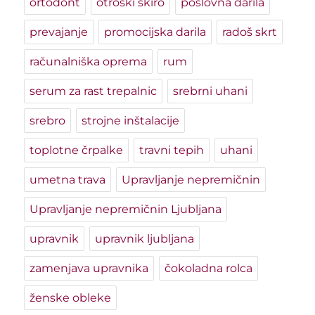
ortodont
otroški skiro
poslovna darila
prevajanje
promocijska darila
radoš skrt
računalniška oprema
rum
serum za rast trepalnic
srebrni uhani
srebro
strojne inštalacije
toplotne črpalke
travni tepih
uhani
umetna trava
Upravljanje nepremičnin
Upravljanje nepremičnin Ljubljana
upravnik
upravnik ljubljana
zamenjava upravnika
čokoladna rolca
ženske obleke