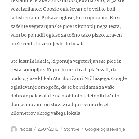
reklamne letake z slikami odojkov na avto, vi pa ste
vegetarijanec. Google oglaševanje je veliko bolj
sofisticirano. Prikaže oglase, ki so uporabni. Ko si
zaželite vegetarijanske pice iz konopljinega testa,
vam bo ponudil oglase za točno tako pizzo. Zraven
bo še cenik in zemljevid do lokala.
Ste lastnik lokala, ki ponuja vegetarijanske pice iz
testa konoplje v Kopru in ne bi radi plačevali, da
bodo oglase klikali Mariborčani? Nič lažjega. Google
oglaševanje omogoča, da se bo reklama za vaše
dobrote pokazala le na mobilnih telefonih lačnih
domačinov in turistov, v radiju recimo deset
kilometrov okrog vašega lokala.
Author
Posted
Categories
Tags
radoss
25/07/2016
Storitve
Google oglaševanje
on