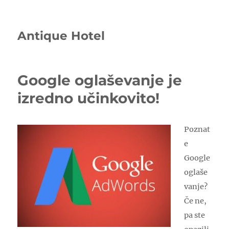
Antique Hotel
Google oglaševanje je
izredno učinkovito!
Poznat
e
Google
oglaše
vanje?
Če ne,
pa ste