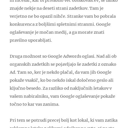
ni ničesar, kar bi privabilo več obiskovalcev, se lahko
znajde nekje na deseti strani zadetkov. Tam je
verjetno ne bo opazil nihče. Stranke vam bo pobrala
konkurenca z boljšimi spletnimi stranmi. Google
oglaševanje je močan medij, a ga morate znati
pravilno uporabljati.
Druga možnost so Google Adwords oglasi. Nad ali ob
organskih zadetkih se pojavljajo še zadetki z oznako
Ad. Tam so, ker je nekdo plačal, da vam jih Google
pokaže vsakič, ko bo nekdo iskal določeno geslo ali
ključno besedo. Za razliko od naključnih letakov v
vašem nabiralniku, vam Google oglaševanje pokaže
točno to kar vas zanima.
Pri tem se potrudi precej bolj kot lokal, ki vam zatika