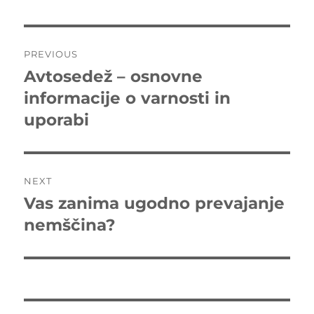
Post
PREVIOUS
navigation
Avtosedež – osnovne
Previous
post:
informacije o varnosti in
uporabi
NEXT
Vas zanima ugodno prevajanje
Next
post:
nemščina?