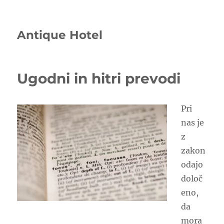
Antique Hotel
Ugodni in hitri prevodi
Pri
nas je
z
zakon
odajo
določ
eno,
da
mora