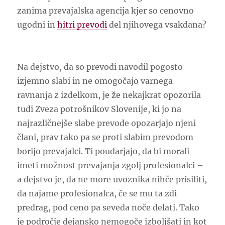
zanima prevajalska agencija kjer so cenovno
ugodni in
hitri prevodi
del njihovega vsakdana?
Na dejstvo, da so prevodi navodil pogosto
izjemno slabi in ne omogočajo varnega
ravnanja z izdelkom, je že nekajkrat opozorila
tudi Zveza potrošnikov Slovenije, ki jo na
najrazličnejše slabe prevode opozarjajo njeni
člani, prav tako pa se proti slabim prevodom
borijo prevajalci. Ti poudarjajo, da bi morali
imeti možnost prevajanja zgolj profesionalci –
a dejstvo je, da ne more uvoznika nihče prisiliti,
da najame profesionalca, če se mu ta zdi
predrag, pod ceno pa seveda noče delati. Tako
je področje dejansko nemogoče izboljšati in kot