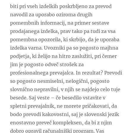
biti pri vseh izdelkih poskrbljeno za prevod
navodil za uporabo oziroma drugih
pomembnih informacij, na primer sestave
prodajanega izdelka, prav tako pa tudi za vsa
pomembna opozorila, ki skrbijo, da je uporaba
izdelka varna. Uvozniki pa so pogosto majhna
podjetja, ki želijo na hitro zaslužiti, pri čemer
jim je pogosto odveč strošek za
profesionalnega prevajalca. In rezultat? Prevodi
so pogosto nesmiselni, nelogični, pogosto
slovnično nepravilni, v njih se najdejo celo tuje
besede. Saj veste – če besedilo vstavite v
spletni prevajalnik, ne morete pričakovati, da
bodo prevodi kakovostni, saj je slovenski jezik
enostavno preveč kompleksen, da bi z njim
dobro opravil računalniški program. Vas