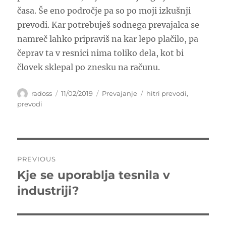
časa. Še eno področje pa so po moji izkušnji
prevodi. Kar potrebuješ sodnega prevajalca se
namreč lahko pripraviš na kar lepo plačilo, pa
čeprav ta v resnici nima toliko dela, kot bi
človek sklepal po znesku na računu.
Author
Posted
Categories
Tags
radoss
11/02/2019
Prevajanje
hitri prevodi
,
on
prevodi
Post
PREVIOUS
navigation
Kje se uporablja tesnila v
Previous
post:
industriji?