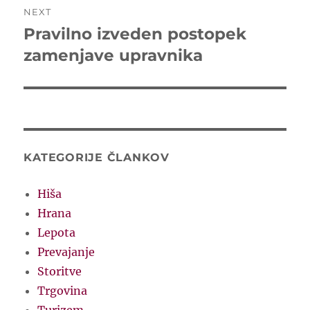
NEXT
Pravilno izveden postopek
Next
post:
zamenjave upravnika
KATEGORIJE ČLANKOV
Hiša
Hrana
Lepota
Prevajanje
Storitve
Trgovina