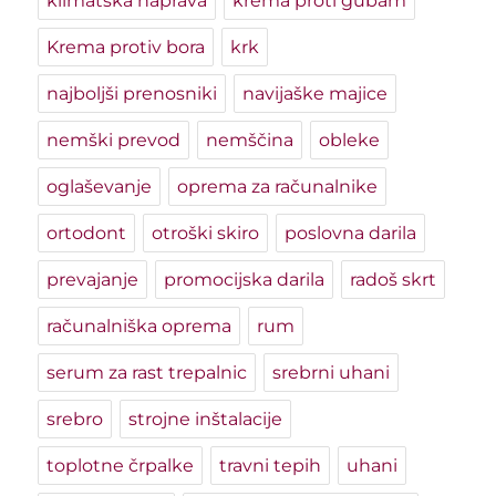
klimatska naprava
krema proti gubam
Krema protiv bora
krk
najboljši prenosniki
navijaške majice
nemški prevod
nemščina
obleke
oglaševanje
oprema za računalnike
ortodont
otroški skiro
poslovna darila
prevajanje
promocijska darila
radoš skrt
računalniška oprema
rum
serum za rast trepalnic
srebrni uhani
srebro
strojne inštalacije
toplotne črpalke
travni tepih
uhani