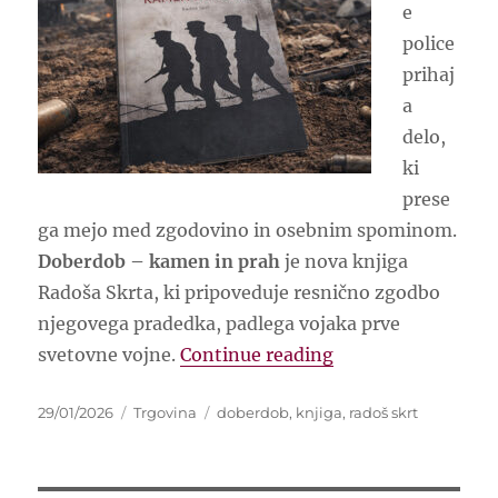
e
police
prihaj
a
delo,
ki
prese
ga mejo med zgodovino in osebnim spominom.
Doberdob – kamen in prah
je nova knjiga
Radoša Skrta, ki pripoveduje resnično zgodbo
njegovega pradedka, padlega vojaka prve
“Pozabljeni vojak j
svetovne vojne.
Continue reading
Posted
Categories
Tags
29/01/2026
Trgovina
doberdob
,
knjiga
,
radoš skrt
on