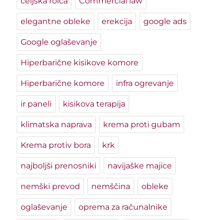
celjska rolca
Commercial law
elegantne obleke
erekcija
google ads
Google oglaševanje
Hiperbarične kisikove komore
Hiperbarične komore
infra ogrevanje
ir paneli
kisikova terapija
klimatska naprava
krema proti gubam
Krema protiv bora
krk
najboljši prenosniki
navijaške majice
nemški prevod
nemščina
obleke
oglaševanje
oprema za računalnike