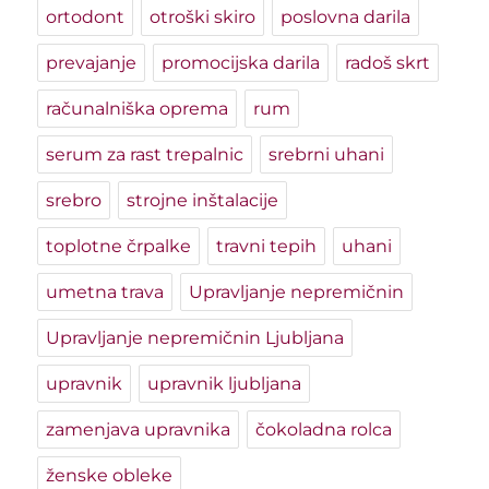
ortodont
otroški skiro
poslovna darila
prevajanje
promocijska darila
radoš skrt
računalniška oprema
rum
serum za rast trepalnic
srebrni uhani
srebro
strojne inštalacije
toplotne črpalke
travni tepih
uhani
umetna trava
Upravljanje nepremičnin
Upravljanje nepremičnin Ljubljana
upravnik
upravnik ljubljana
zamenjava upravnika
čokoladna rolca
ženske obleke