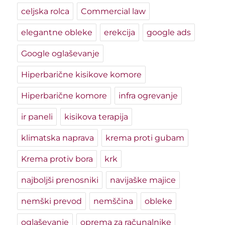
celjska rolca
Commercial law
elegantne obleke
erekcija
google ads
Google oglaševanje
Hiperbarične kisikove komore
Hiperbarične komore
infra ogrevanje
ir paneli
kisikova terapija
klimatska naprava
krema proti gubam
Krema protiv bora
krk
najboljši prenosniki
navijaške majice
nemški prevod
nemščina
obleke
oglaševanje
oprema za računalnike