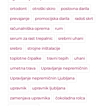
ortodont
otroški skiro
poslovna darila
prevajanje
promocijska darila
radoš skrt
računalniška oprema
rum
serum za rast trepalnic
srebrni uhani
srebro
strojne inštalacije
toplotne črpalke
travni tepih
uhani
umetna trava
Upravljanje nepremičnin
Upravljanje nepremičnin Ljubljana
upravnik
upravnik ljubljana
zamenjava upravnika
čokoladna rolca