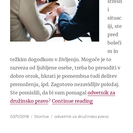
stresn
i
situac
iji, ste
pred
boleči
m in
težkim dogodkom v življenju. Mogoče je to
razveza od ljubljene osebe, treba bo presoditi v
dobro otrok, hkrati je pomembna tudi delitev
premoženja, ipd. Zagotovo nezavidljiv položaj.
Ste pomislili, da bi vam pomagal
odvetnik za
“Odvetnik za dr
družinsko pravo
?
Continue reading
Posted
Categories
Tags
03/11/2018
Storitve
odvetnik za družinsko pravo
on