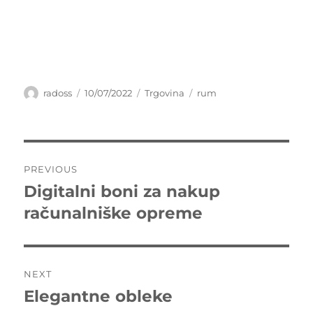
Author
Posted
Categories
Tags
radoss
10/07/2022
Trgovina
rum
on
Post
PREVIOUS
navigation
Digitalni boni za nakup
Previous
post:
računalniške opreme
NEXT
Elegantne obleke
Next