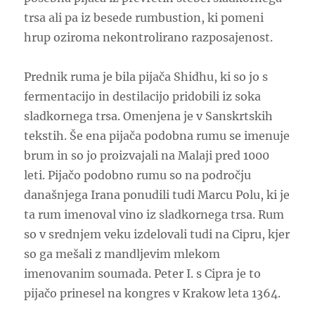
trsa ali pa iz besede rumbustion, ki pomeni
hrup oziroma nekontrolirano razposajenost.
Prednik ruma je bila pijača Shidhu, ki so jo s
fermentacijo in destilacijo pridobili iz soka
sladkornega trsa. Omenjena je v Sanskrtskih
tekstih. Še ena pijača podobna rumu se imenuje
brum in so jo proizvajali na Malaji pred 1000
leti. Pijačo podobno rumu so na področju
današnjega Irana ponudili tudi Marcu Polu, ki je
ta rum imenoval vino iz sladkornega trsa. Rum
so v srednjem veku izdelovali tudi na Cipru, kjer
so ga mešali z mandljevim mlekom
imenovanim soumada. Peter I. s Cipra je to
pijačo prinesel na kongres v Krakow leta 1364.