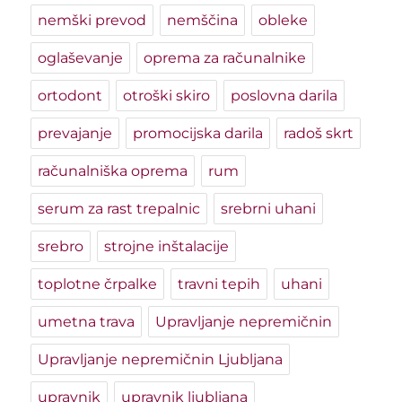
nemški prevod
nemščina
obleke
oglaševanje
oprema za računalnike
ortodont
otroški skiro
poslovna darila
prevajanje
promocijska darila
radoš skrt
računalniška oprema
rum
serum za rast trepalnic
srebrni uhani
srebro
strojne inštalacije
toplotne črpalke
travni tepih
uhani
umetna trava
Upravljanje nepremičnin
Upravljanje nepremičnin Ljubljana
upravnik
upravnik ljubljana