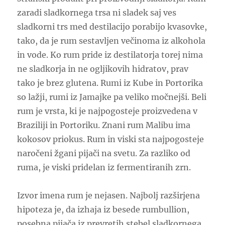
zaradi sladkornega trsa ni sladek saj ves
sladkorni trs med destilacijo porabijo kvasovke,
tako, da je rum sestavljen večinoma iz alkohola
in vode. Ko rum pride iz destilatorja torej nima
ne sladkorja in ne ogljikovih hidratov, prav
tako je brez glutena. Rumi iz Kube in Portorika
so lažji, rumi iz Jamajke pa veliko močnejši. Beli
rum je vrsta, ki je najpogosteje proizvedena v
Braziliji in Portoriku. Znani rum Malibu ima
kokosov priokus. Rum in viski sta najpogosteje
naročeni žgani pijači na svetu. Za razliko od
ruma, je viski pridelan iz fermentiranih zrn.
Izvor imena rum je nejasen. Najbolj razširjena
hipoteza je, da izhaja iz besede rumbullion,
posebna pijača iz prevretih stebel sladkornega