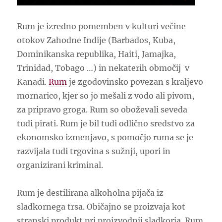
Rum je izredno pomemben v kulturi večine
otokov Zahodne Indije (Barbados, Kuba,
Dominikanska republika, Haiti, Jamajka,
Trinidad, Tobago …) in nekaterih območij v
Kanadi.
Rum
je zgodovinsko povezan s kraljevo
mornarico, kjer so jo mešali z vodo ali pivom,
za pripravo groga. Rum so oboževali seveda
tudi pirati. Rum je bil tudi odlično sredstvo za
ekonomsko izmenjavo, s pomočjo ruma se je
razvijala tudi trgovina s sužnji, upori in
organizirani kriminal.
Rum je destilirana alkoholna pijača iz
sladkornega trsa. Običajno se proizvaja kot
stranski produkt pri proizvodnji sladkorja. Rum