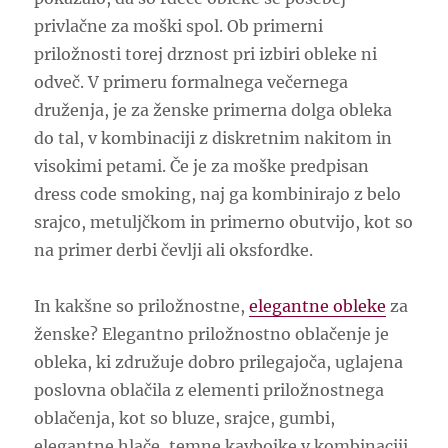
privlačne za moški spol. Ob primerni
priložnosti torej drznost pri izbiri obleke ni
odveč. V primeru formalnega večernega
druženja, je za ženske primerna dolga obleka
do tal, v kombinaciji z diskretnim nakitom in
visokimi petami. Če je za moške predpisan
dress code smoking, naj ga kombinirajo z belo
srajco, metuljčkom in primerno obutvijo, kot so
na primer derbi čevlji ali oksfordke.
In kakšne so priložnostne,
elegantne obleke
za
ženske? Elegantno priložnostno oblačenje je
obleka, ki združuje dobro prilegajoča, uglajena
poslovna oblačila z elementi priložnostnega
oblačenja, kot so bluze, srajce, gumbi,
elegantne hlače, temne kavbojke v kombinaciji