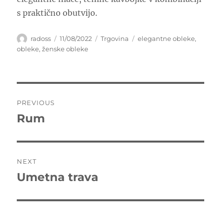
s praktično obutvijo.
Author
Posted
Categories
Tags
radoss
11/08/2022
Trgovina
elegantne obleke
,
on
obleke
,
ženske obleke
Post
PREVIOUS
navigation
Rum
Previous
post:
NEXT
Umetna trava
Next
post: