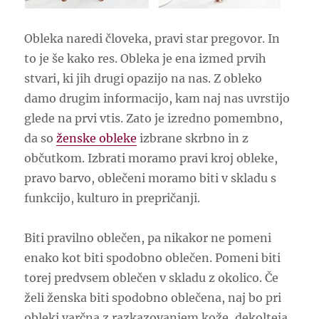
Obleka naredi človeka, pravi star pregovor. In
to je še kako res. Obleka je ena izmed prvih
stvari, ki jih drugi opazijo na nas. Z obleko
damo drugim informacijo, kam naj nas uvrstijo
glede na prvi vtis. Zato je izredno pomembno,
da so
ženske obleke
izbrane skrbno in z
občutkom. Izbrati moramo pravi kroj obleke,
pravo barvo, oblečeni moramo biti v skladu s
funkcijo, kulturo in prepričanji.
Biti pravilno oblečen, pa nikakor ne pomeni
enako kot biti spodobno oblečen. Pomeni biti
torej predvsem oblečen v skladu z okolico. Če
želi ženska biti spodobno oblečena, naj bo pri
obleki varčna z razkazovanjem kože, dekolteja,