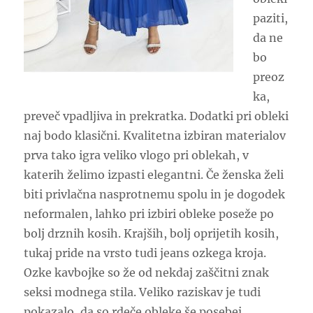
paziti,
da ne
bo
preoz
ka,
preveč vpadljiva in prekratka. Dodatki pri obleki
naj bodo klasični. Kvalitetna izbiran materialov
prva tako igra veliko vlogo pri oblekah, v
katerih želimo izpasti elegantni. Če ženska želi
biti privlačna nasprotnemu spolu in je dogodek
neformalen, lahko pri izbiri obleke poseže po
bolj drznih kosih. Krajših, bolj oprijetih kosih,
tukaj pride na vrsto tudi jeans ozkega kroja.
Ozke kavbojke so že od nekdaj zaščitni znak
seksi modnega stila. Veliko raziskav je tudi
pokazalo, da so rdeče obleke še posebej