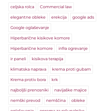
celjska rolca
Commercial law
elegantne obleke
erekcija
google ads
Google oglaševanje
Hiperbarične kisikove komore
Hiperbarične komore
infra ogrevanje
ir paneli
kisikova terapija
klimatska naprava
krema proti gubam
Krema protiv bora
krk
najboljši prenosniki
navijaške majice
nemški prevod
nemščina
obleke
oglaševanje
oprema za računalnike