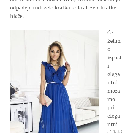
odpadejo tudi zelo kratka krila ali zelo kratke
hlače.
Če
želim
o
izpast
i
elega
ntni
mora
mo
pri
elega
ntni
obleki