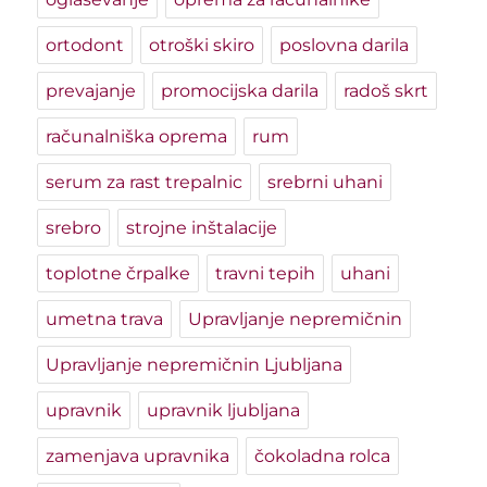
ortodont
otroški skiro
poslovna darila
prevajanje
promocijska darila
radoš skrt
računalniška oprema
rum
serum za rast trepalnic
srebrni uhani
srebro
strojne inštalacije
toplotne črpalke
travni tepih
uhani
umetna trava
Upravljanje nepremičnin
Upravljanje nepremičnin Ljubljana
upravnik
upravnik ljubljana
zamenjava upravnika
čokoladna rolca