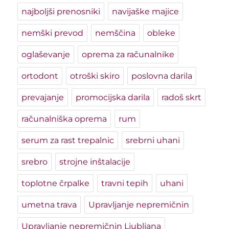
najboljši prenosniki
navijaške majice
nemški prevod
nemščina
obleke
oglaševanje
oprema za računalnike
ortodont
otroški skiro
poslovna darila
prevajanje
promocijska darila
radoš skrt
računalniška oprema
rum
serum za rast trepalnic
srebrni uhani
srebro
strojne inštalacije
toplotne črpalke
travni tepih
uhani
umetna trava
Upravljanje nepremičnin
Upravljanje nepremičnin Ljubljana