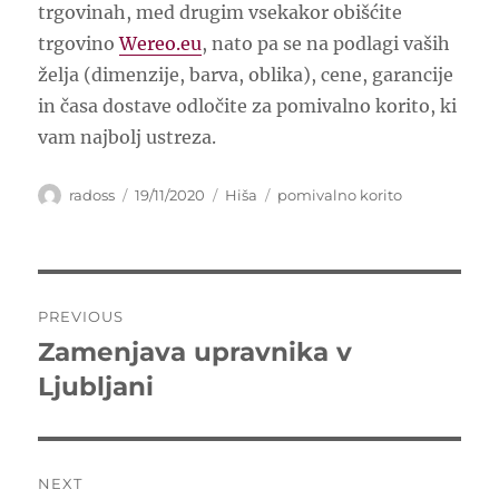
trgovinah, med drugim vsekakor obišćite
trgovino
Wereo.eu
, nato pa se na podlagi vaših
želja (dimenzije, barva, oblika), cene, garancije
in časa dostave odločite za pomivalno korito, ki
vam najbolj ustreza.
Author
Posted
Categories
Tags
radoss
19/11/2020
Hiša
pomivalno korito
on
Post
PREVIOUS
navigation
Zamenjava upravnika v
Previous
post:
Ljubljani
NEXT