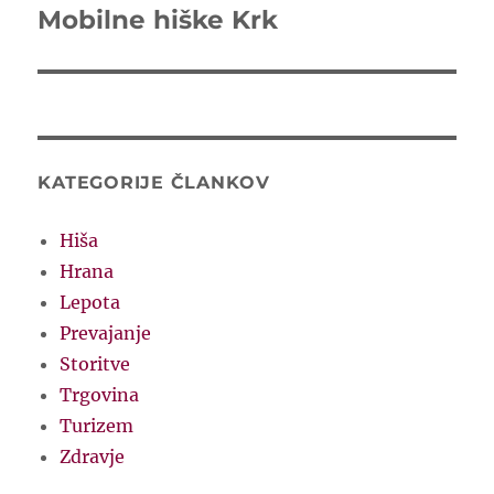
Mobilne hiške Krk
Next
post:
KATEGORIJE ČLANKOV
Hiša
Hrana
Lepota
Prevajanje
Storitve
Trgovina
Turizem
Zdravje