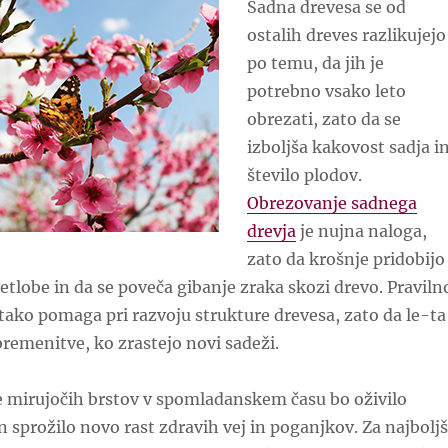
Sadna drevesa se od
ostalih dreves razlikujejo
po temu, da jih je
potrebno vsako leto
obrezati, zato da se
izboljša kakovost sadja i
število plodov.
Obrezovanje sadnega
drevja
je nujna naloga,
zato da krošnje pridobijo
etlobe in da se poveča gibanje zraka skozi drevo. Praviln
 tako pomaga pri razvoju strukture drevesa, zato da le-ta
remenitve, ko zrastejo novi sadeži.
e mirujočih brstov v spomladanskem času bo oživilo
in sprožilo novo rast zdravih vej in poganjkov. Za najbolj