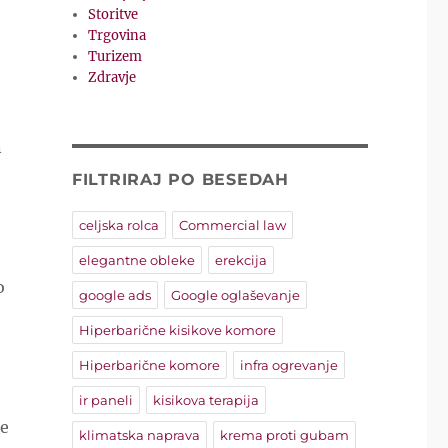
Storitve
Trgovina
Turizem
Zdravje
n
FILTRIRAJ PO BESEDAH
celjska rolca
Commercial law
elegantne obleke
erekcija
o
google ads
Google oglaševanje
Hiperbarične kisikove komore
Hiperbarične komore
infra ogrevanje
ir paneli
kisikova terapija
še
klimatska naprava
krema proti gubam