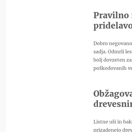
Pravilno 
pridelavo
Dobro negovano 
sadja. Odmrli les
bolj dovzeten za
poškodovanih vej
Obžagova
drevesni
Listne uši in ba
prizadenejo drev