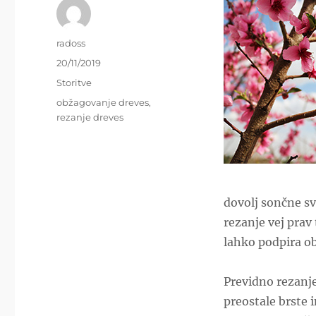
Author
radoss
Posted
20/11/2019
on
Categories
Storitve
Tags
obžagovanje dreves
,
rezanje dreves
dovolj sončne sv
rezanje vej prav
lahko podpira ob
Previdno rezanj
preostale brste 