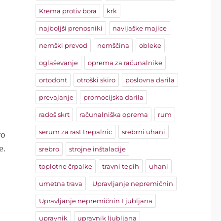
Krema protiv bora
krk
najboljši prenosniki
navijaške majice
nemški prevod
nemščina
obleke
oglaševanje
oprema za računalnike
ortodont
otroški skiro
poslovna darila
prevajanje
promocijska darila
radoš skrt
računalniška oprema
rum
serum za rast trepalnic
srebrni uhani
vo
e.
srebro
strojne inštalacije
toplotne črpalke
travni tepih
uhani
umetna trava
Upravljanje nepremičnin
Upravljanje nepremičnin Ljubljana
upravnik
upravnik ljubljana