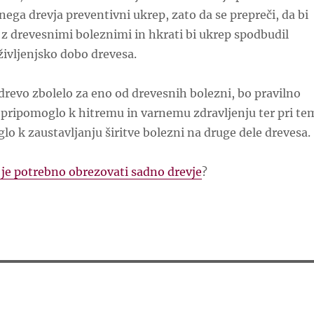
ega drevja preventivni ukrep, zato da se prepreči, da bi
 z drevesnimi boleznimi in hkrati bi ukrep spodbudil
življenjsko dobo drevesa.
 drevo zbolelo za eno od drevesnih bolezni, bo pravilno
 pripomoglo k hitremu in varnemu zdravljenju ter pri te
lo k zaustavljanju širitve bolezni na druge dele drevesa.
 je potrebno obrezovati sadno drevje
?