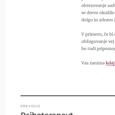
obrezovanje sadn
se drevo okužilo
dolgo in zdravo 
V primeru, če bi
obžagovanje vej
bo tudi pripomog
Vas zanima
kdaj
Post
PREVIOUS
navigation
Previous