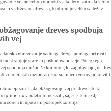
agovanje vej potrebno opraviti vsako leto, zato, da lahko
a in vzdrževana drevesa, ki obrodijo veliko sadežev.
 obžagovanje dreves spodbuja
vih vej
adansko obrezovanje sadnega drevja pomaga pri rasti
ati odstranjuje stare in poškodovane veje. Poleg tega
 vej spodbuja močnejše korenine, ki zagotavljajo, da dre
bših vremenskih razmerah, kot so močni vetrovi in neviht
trebno opozoriti, da obžagovanje vej pri drevesih, ki
 ni primerno v poletnih mesecih, saj se s tem sadje
mu soncu in upočasni postopek zorenja.