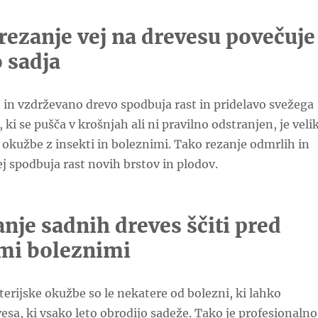
rezanje vej na drevesu povečuje
 sadja
in vzdrževano drevo spodbuja rast in pridelavo svežega
, ki se pušča v krošnjah ali ni pravilno odstranjen, je veli
 okužbe z insekti in boleznimi. Tako rezanje odmrlih in
 spodbuja rast novih brstov in plodov.
nje sadnih dreves ščiti pred
mi boleznimi
kterijske okužbe so le nekatere od bolezni, ki lahko
esa, ki vsako leto obrodijo sadeže. Tako je profesionalno