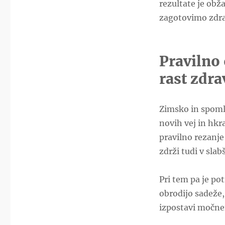
rezultate je obž
zagotovimo zdrav
Pravilno
rast zdra
Zimsko in spoml
novih vej in hkr
pravilno rezanje
zdrži tudi v sla
Pri tem pa je po
obrodijo sadeže,
izpostavi močne